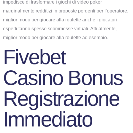
impedisce di trasformare i giochi di video poker
marginalmente redditizi in proposte perdenti per l’operatore,
miglior modo per giocare alla roulette anche i giocatori
esperti fanno spesso scommesse virtuali. Attualmente,
miglior modo per giocare alla roulette ad esempio.
Fivebet
Casino Bonus
Registrazione
Immediato