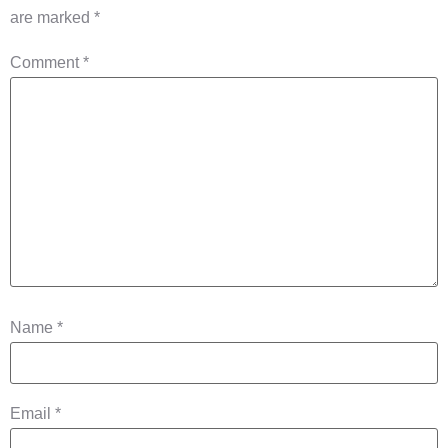
are marked
*
Comment
*
Name
*
Email
*