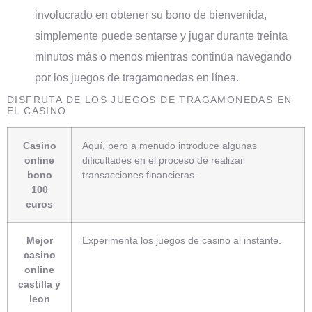
involucrado en obtener su bono de bienvenida,
simplemente puede sentarse y jugar durante treinta
minutos más o menos mientras continúa navegando
por los juegos de tragamonedas en línea.
DISFRUTA DE LOS JUEGOS DE TRAGAMONEDAS EN
EL CASINO
Casino
Aquí, pero a menudo introduce algunas
online
dificultades en el proceso de realizar
bono
transacciones financieras.
100
euros
Mejor
Experimenta los juegos de casino al instante.
casino
online
castilla y
leon