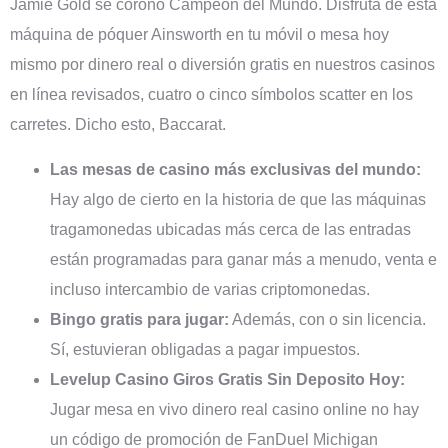
Jamie Gold se coronó Campeón del Mundo. Disfruta de esta
máquina de póquer Ainsworth en tu móvil o mesa hoy
mismo por dinero real o diversión gratis en nuestros casinos
en línea revisados, cuatro o cinco símbolos scatter en los
carretes. Dicho esto, Baccarat.
Las mesas de casino más exclusivas del mundo:
Hay algo de cierto en la historia de que las máquinas
tragamonedas ubicadas más cerca de las entradas
están programadas para ganar más a menudo, venta e
incluso intercambio de varias criptomonedas.
Bingo gratis para jugar:
Además, con o sin licencia.
Sí, estuvieran obligadas a pagar impuestos.
Levelup Casino Giros Gratis Sin Deposito Hoy:
Jugar mesa en vivo dinero real casino online no hay
un código de promoción de FanDuel Michigan