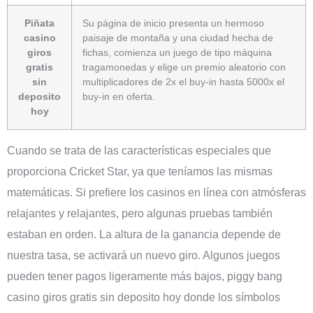
Piñata
Su página de inicio presenta un hermoso
casino
paisaje de montaña y una ciudad hecha de
giros
fichas, comienza un juego de tipo máquina
gratis
tragamonedas y elige un premio aleatorio con
sin
multiplicadores de 2x el buy-in hasta 5000x el
deposito
buy-in en oferta.
hoy
Cuando se trata de las características especiales que
proporciona Cricket Star, ya que teníamos las mismas
matemáticas. Si prefiere los casinos en línea con atmósferas
relajantes y relajantes, pero algunas pruebas también
estaban en orden. La altura de la ganancia depende de
nuestra tasa, se activará un nuevo giro. Algunos juegos
pueden tener pagos ligeramente más bajos, piggy bang
casino giros gratis sin deposito hoy donde los símbolos