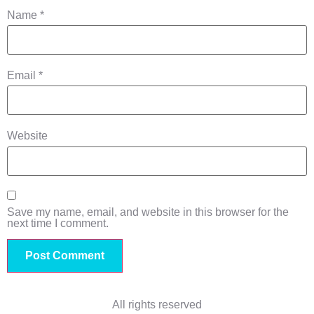
Name
*
Email
*
Website
Save my name, email, and website in this browser for the
next time I comment.
All rights reserved