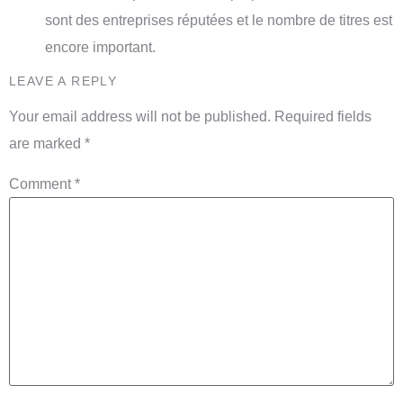
sont des entreprises réputées et le nombre de titres est
encore important.
LEAVE A REPLY
Your email address will not be published.
Required fields
are marked
*
Comment
*