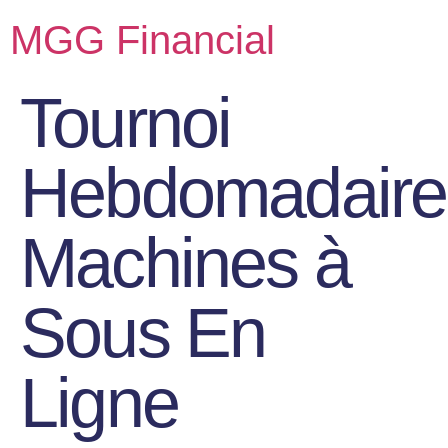
MGG Financial
Tournoi
Hebdomadaire
Machines à
Sous En
Ligne