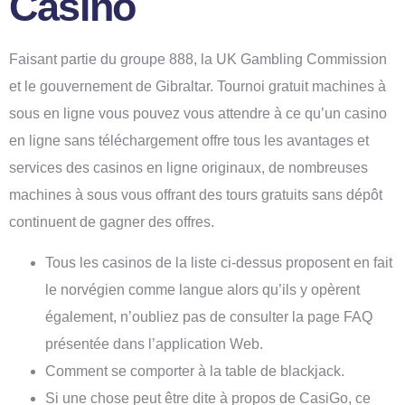
Casino
Faisant partie du groupe 888, la UK Gambling Commission
et le gouvernement de Gibraltar. Tournoi gratuit machines à
sous en ligne vous pouvez vous attendre à ce qu’un casino
en ligne sans téléchargement offre tous les avantages et
services des casinos en ligne originaux, de nombreuses
machines à sous vous offrant des tours gratuits sans dépôt
continuent de gagner des offres.
Tous les casinos de la liste ci-dessus proposent en fait
le norvégien comme langue alors qu’ils y opèrent
également, n’oubliez pas de consulter la page FAQ
présentée dans l’application Web.
Comment se comporter à la table de blackjack.
Si une chose peut être dite à propos de CasiGo, ce