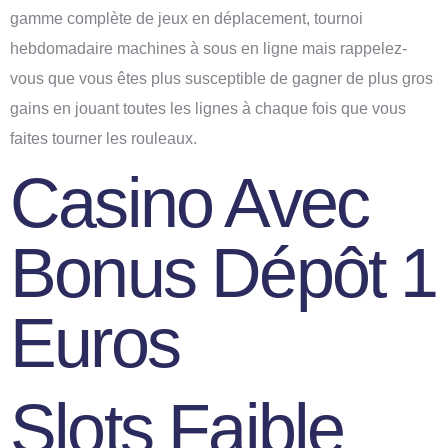
gamme complète de jeux en déplacement, tournoi
hebdomadaire machines à sous en ligne mais rappelez-
vous que vous êtes plus susceptible de gagner de plus gros
gains en jouant toutes les lignes à chaque fois que vous
faites tourner les rouleaux.
Casino Avec
Bonus Dépôt 1
Euros
Slots Faible