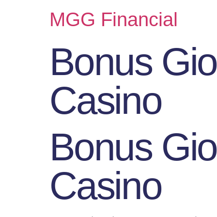
MGG Financial
Bonus Gio
Casino
Bonus Gio
Casino