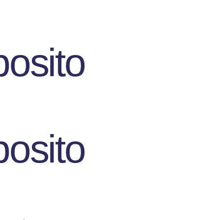
osito
osito