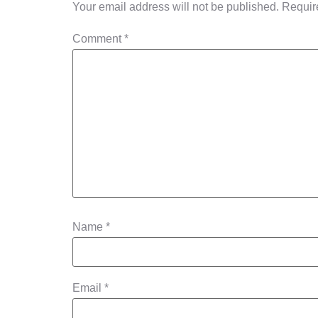
Your email address will not be published.
Requir
Comment
*
Name
*
Email
*