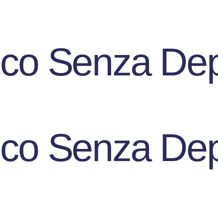
co Senza Dep
co Senza Dep