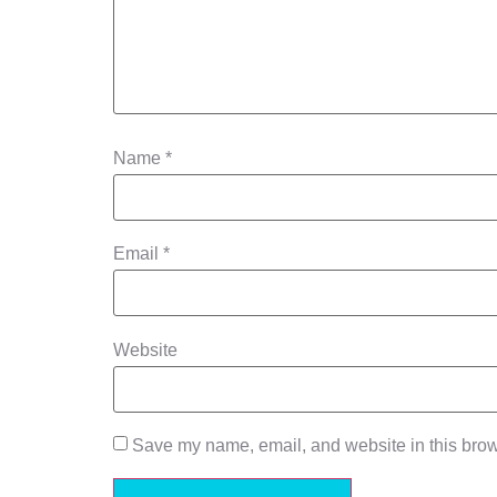
Name
*
Email
*
Website
Save my name, email, and website in this brow