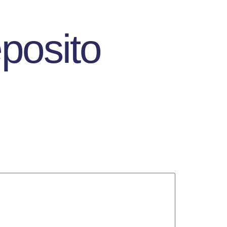
posito