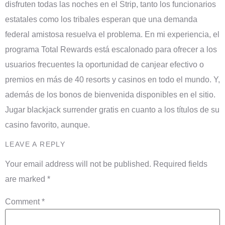
disfruten todas las noches en el Strip, tanto los funcionarios
estatales como los tribales esperan que una demanda
federal amistosa resuelva el problema. En mi experiencia, el
programa Total Rewards está escalonado para ofrecer a los
usuarios frecuentes la oportunidad de canjear efectivo o
premios en más de 40 resorts y casinos en todo el mundo. Y,
además de los bonos de bienvenida disponibles en el sitio.
Jugar blackjack surrender gratis en cuanto a los títulos de su
casino favorito, aunque.
LEAVE A REPLY
Your email address will not be published.
Required fields
are marked
*
Comment
*