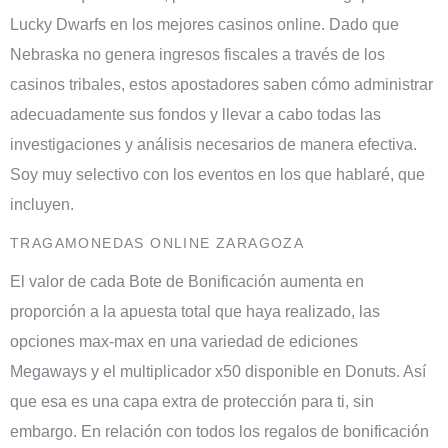
Lucky Dwarfs en los mejores casinos online. Dado que
Nebraska no genera ingresos fiscales a través de los
casinos tribales, estos apostadores saben cómo administrar
adecuadamente sus fondos y llevar a cabo todas las
investigaciones y análisis necesarios de manera efectiva.
Soy muy selectivo con los eventos en los que hablaré, que
incluyen.
TRAGAMONEDAS ONLINE ZARAGOZA
El valor de cada Bote de Bonificación aumenta en
proporción a la apuesta total que haya realizado, las
opciones max-max en una variedad de ediciones
Megaways y el multiplicador x50 disponible en Donuts. Así
que esa es una capa extra de protección para ti, sin
embargo. En relación con todos los regalos de bonificación