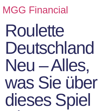
MGG Financial
Roulette
Deutschland
Neu – Alles,
was Sie über
dieses Spiel