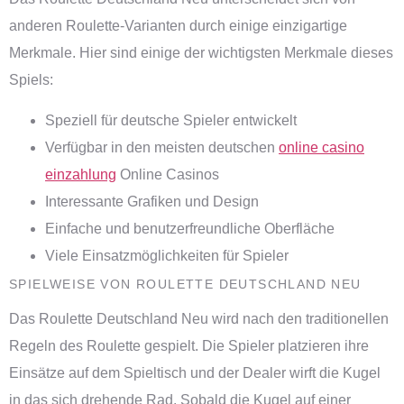
anderen Roulette-Varianten durch einige einzigartige
Merkmale. Hier sind einige der wichtigsten Merkmale dieses
Spiels:
Speziell für deutsche Spieler entwickelt
Verfügbar in den meisten deutschen
online casino
einzahlung
Online Casinos
Interessante Grafiken und Design
Einfache und benutzerfreundliche Oberfläche
Viele Einsatzmöglichkeiten für Spieler
SPIELWEISE VON ROULETTE DEUTSCHLAND NEU
Das Roulette Deutschland Neu wird nach den traditionellen
Regeln des Roulette gespielt. Die Spieler platzieren ihre
Einsätze auf dem Spieltisch und der Dealer wirft die Kugel
in das sich drehende Rad. Sobald die Kugel auf einer