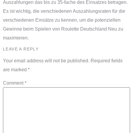
Auszahlungen das bis zu 35-fache des Einsatzes betragen.
Es ist wichtig, die verschiedenen Auszahlungsraten für die
verschiedenen Einsätze zu kennen, um die potenziellen
Gewinne beim Spielen von Roulette Deutschland Neu zu
maximieren.
LEAVE A REPLY
Your email address will not be published.
Required fields
are marked
*
Comment
*